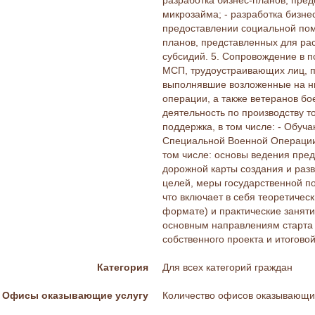
разработка бизнес-планов, пре
микрозайма; - разработка бизн
предоставлении социальной помо
планов, представленных для ра
субсидий. 5. Сопровождение в п
МСП, трудоустраивающих лиц, п
выполнявшие возложенные на ни
операции, а также ветеранов б
деятельность по производству то
поддержка, в том числе: - Обу
Специальной Военной Операции:
том числе: основы ведения пре
дорожной карты создания и разв
целей, меры государственной п
что включает в себя теоретическ
формате) и практические заняти
основным направлениям старта и
собственного проекта и итогово
Категория
Для всех категорий граждан
Офисы оказывающие услугу
Количество офисов оказывающих