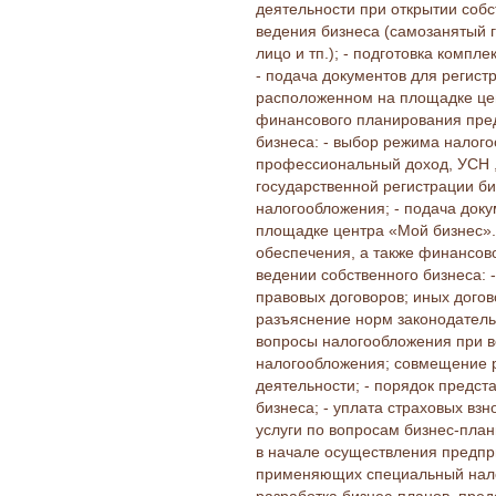
деятельности при открытии соб
ведения бизнеса (самозанятый 
лицо и тп.); - подготовка компл
- подача документов для регист
расположенном на площадке цен
финансового планирования пред
бизнеса: - выбор режима налого
профессиональный доход, УСН , 
государственной регистрации б
налогообложения; - подача док
площадке центра «Мой бизнес».
обеспечения, а также финансов
ведении собственного бизнеса: -
правовых договоров; иных дого
разъяснение норм законодатель
вопросы налогообложения при в
налогообложения; совмещение 
деятельности; - порядок предста
бизнеса; - уплата страховых вз
услуги по вопросам бизнес-пла
в начале осуществления предпри
применяющих специальный нало