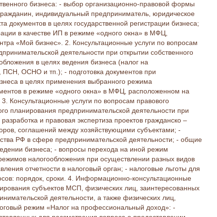
ственного бизнеса: - выбор организационно-правовой формы
гражданин, индивидуальный предприниматель, юридическое
екта документов в целях государственной регистрации бизнеса;
рации в качестве ИП в режиме «одного окна» в МФЦ,
тра «Мой бизнес». 2. Консультационные услуги по вопросам
принимательской деятельности при открытии собственного
обложения в целях ведения бизнеса (налог на
ПСН, ОСНО и тп.); - подготовка документов при
изнеса в целях применения выбранного режима
ументов в режиме «одного окна» в МФЦ, расположенном на
 3. Консультационные услуги по вопросам правового
ого планирования предпринимательской деятельности при
 разработка и правовая экспертиза проектов гражданско –
воров, соглашений между хозяйствующими субъектами; -
ства РФ в сфере предпринимательской деятельности; - общие
едении бизнеса; - вопросы перехода на иной режим
режимов налогообложения при осуществлении разных видов
вления отчетности в налоговый орган; - налоговые льготы для
носов: порядок, сроки. 4. Информационно-консультационные
нирования субъектов МСП, физических лиц, заинтересованных
нимательской деятельности, а также физических лиц,
говый режим «Налог на профессиональный доход»: -