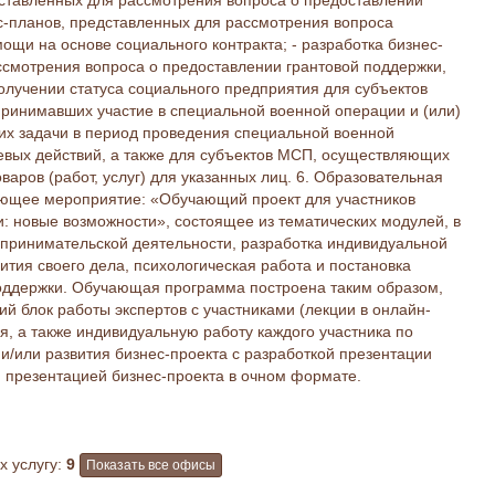
дставленных для рассмотрения вопроса о предоставлении
ес-планов, представленных для рассмотрения вопроса
щи на основе социального контракта; - разработка бизнес-
ссмотрения вопроса о предоставлении грантовой поддержки,
олучении статуса социального предприятия для субъектов
ринимавших участие в специальной военной операции и (или)
х задачи в период проведения специальной военной
оевых действий, а также для субъектов МСП, осуществляющих
варов (работ, услуг) для указанных лиц. 6. Образовательная
чающее мероприятие: «Обучающий проект для участников
 новые возможности», состоящее из тематических модулей, в
дпринимательской деятельности, разработка индивидуальной
ития своего дела, психологическая работа и постановка
оддержки. Обучающая программа построена таким образом,
ий блок работы экспертов с участниками (лекции в онлайн-
я, а также индивидуальную работу каждого участника по
/или развития бизнес-проекта с разработкой презентации
й презентацией бизнес-проекта в очном формате.
 услугу:
9
Показать все офисы